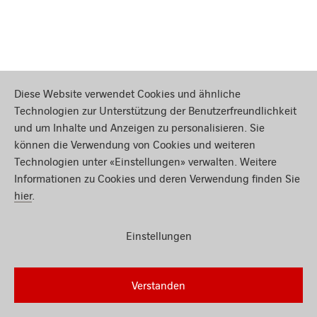
Diese Website verwendet Cookies und ähnliche
Technologien zur Unterstützung der Benutzerfreundlichkeit
und um Inhalte und Anzeigen zu personalisieren. Sie
können die Verwendung von Cookies und weiteren
Technologien unter «Einstellungen» verwalten. Weitere
Informationen zu Cookies und deren Verwendung finden Sie
hier
.
Einstellungen
Footer
Logo & Rechtliche Hinweise
SWISS Miles & More Credit Cards, issued by Swisscard AECS
Verstanden
GmbH, Neugasse 18, 8810 Horgen | Copyright © 2026
Rechtliche Bedingungen und Hinweise
|
Datenschutz
|
Cookie-
Einstellungen ändern