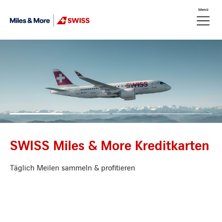
Weiter zum Link Navigation
Menü
Header
Meta Nav
Logo
Privatkunden
Firmenkunden
SWISS Miles & More Kreditkarten
Täglich Meilen sammeln & profitieren