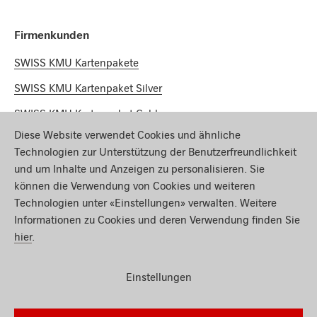
Firmenkunden
SWISS KMU Kartenpakete
SWISS KMU Kartenpaket Silver
SWISS KMU Kartenpaket Gold
Diese Website verwendet Cookies und ähnliche
SWISS KMU Kartenpaket Platinum
Technologien zur Unterstützung der Benutzerfreundlichkeit
und um Inhalte und Anzeigen zu personalisieren. Sie
Miles & More
können die Verwendung von Cookies und weiteren
Technologien unter «Einstellungen» verwalten. Weitere
Meilenrechner
Informationen zu Cookies und deren Verwendung finden Sie
Meilen sammeln
hier
.
Meilen einlösen
Einstellungen
Miles & More