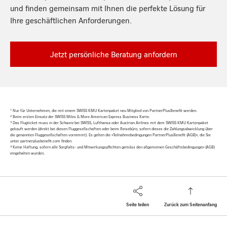
und finden gemeinsam mit Ihnen die perfekte Lösung für
Ihre geschäftlichen Anforderungen.
Jetzt persönliche Beratung anfordern
1
Nur für Unternehmen, die mit einem SWISS KMU Kartenpaket neu Mitglied von PartnerPlusBenefit werden.
2
Beim ersten Einsatz der SWISS Miles & More American Express Business Karte.
3
Das Flugticket muss in der Schweiz bei SWISS, Lufthansa oder Austrian Airlines mit dem SWISS KMU Kartenpaket
gekauft werden (direkt bei diesen Fluggesellschaften oder beim Reisebüro, sofern dieses die Zahlungsabwicklung über
die genannten Fluggesellschaften vornimmt). Es gelten die «Teilnahmebedingungen PartnerPlusBenefit (AGB)», die Sie
unter partnerplusbenefit.com finden.
4
Keine Haftung, sofern alle Sorgfalts- und Mitwirkungspflichten gemäss den allgemeinen Geschäftsbedingungen (AGB)
eingehalten wurden.
Seite teilen
Zurück zum Seitenanfang
Footer
Breadcrumb
Firmenkunden