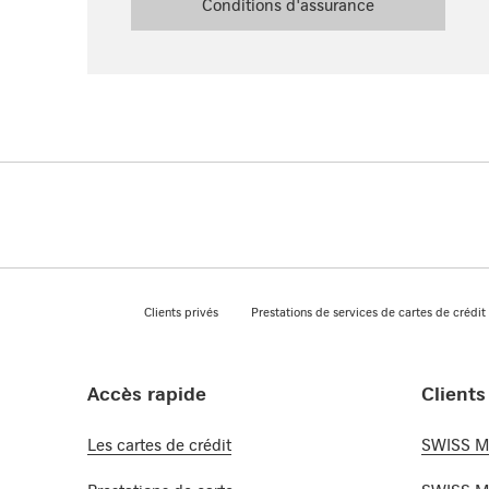
Conditions d'assurance
Footer
Breadcrumb
Home
Clients privés
Prestations de services de cartes de crédit
Footer Navigation
Accès rapide
Clients
Les cartes de crédit
SWISS Mi