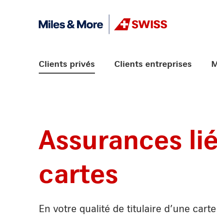
Aller vers le lien Navigation
Header
Logo
Navigation principale
Clients privés
Clients entreprises
M
Assurances li
cartes
En votre qualité de titulaire d’une cart