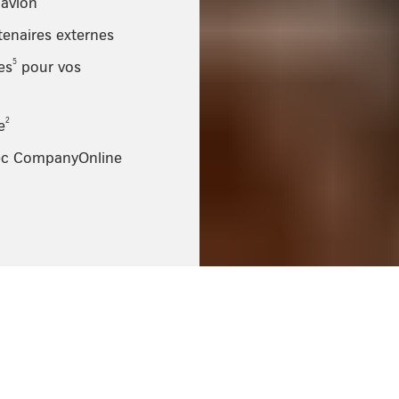
’avion
rtenaires externes
5
es
pour vos
2
e
vec CompanyOnline