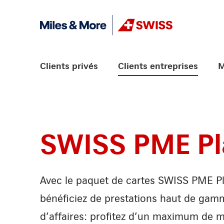
Aller vers le lien Navigation
Header
Logo
Navigation principale
Clients privés
Clients entreprises
M
SWISS PME Pl
Avec le paquet de cartes SWISS PME P
bénéficiez de prestations haut de ga
d’affaires: profitez d’un maximum de mi