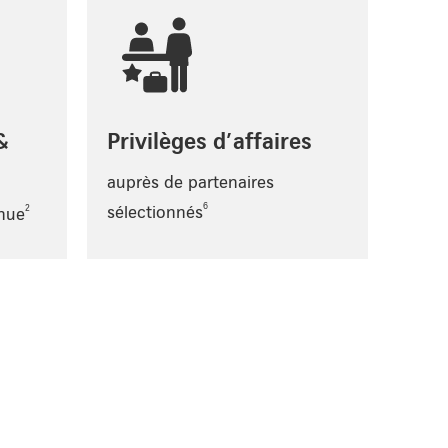
&
Privilèges d’affaires
auprès de partenaires
6
sélectionnés
2
nue