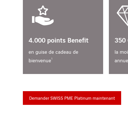
4.000 points Benefit
350 
en guise de cadeau de
la moi
1
bienvenue
annue
Demander SWISS PME Platinum maintenant