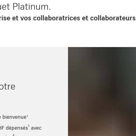
et Platinum.
ise et vos collaboratrices et collaborateurs
otre
e bienvenue¹
3
CHF dépensés
avec
4