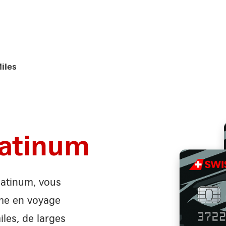
iles
atinum
latinum, vous
mme en voyage
les, de larges