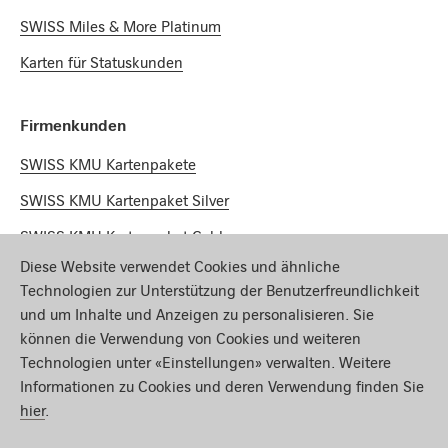
SWISS Miles & More Platinum
Karten für Statuskunden
Firmenkunden
SWISS KMU Kartenpakete
SWISS KMU Kartenpaket Silver
SWISS KMU Kartenpaket Gold
Diese Website verwendet Cookies und ähnliche
SWISS KMU Kartenpaket Platinum
Technologien zur Unterstützung der Benutzerfreundlichkeit
und um Inhalte und Anzeigen zu personalisieren. Sie
Miles & More
können die Verwendung von Cookies und weiteren
Technologien unter «Einstellungen» verwalten. Weitere
Meilenrechner
Informationen zu Cookies und deren Verwendung finden Sie
Meilen sammeln
hier
.
Meilen einlösen