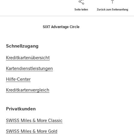
Seite teilen
Zurück zum Seitenanfang
Footer
Breadcrumb
Firmenkunden
Kartenpakete Dienstleistungen
Home
SIXT Advantage Circle
Footer Navigation
Schnellzugang
Kreditkartenübersicht
Kartendienstleistungen
Hilfe-Center
Kreditkartenvergleich
Privatkunden
SWISS Miles & More Classic
SWISS Miles & More Gold