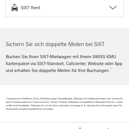
SIXT Rent
Sichern Sie sich doppelte Meilen bei SIXT
Buchen Sie Ihren SIXT-Mietwagen mit Ihrem SWISS KMU
Kartenpaket via SIXT-Standort, Callcenter, Website oder App
1
und erhalten Sie doppelte Meilen für Ihre Buchungen.
1
Ausgenommen Gebühren, Zinsen, Rückbelastungen, Bargeldbezüge, Zahlungen für Geldüberweisungen und -umtausche
(auch in Geldsurrogate wie Cryptocurrencies, Traveler Cheques, Aufladung von bargeldlosen Zahlungsmitteln etc.) sowie
an Wertschriftenhändler, Zahlungen für mit der Karte verbundene Leistungen (z. B. optionale Versicherungen) sowie für
Glücksspiele und glücksspielähnliche Leistungen.