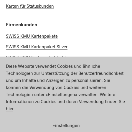
Karten für Statuskunden
Firmenkunden
SWISS KMU Kartenpakete
SWISS KMU Kartenpaket Silver
SWISS KMU Kartenpaket Gold
Diese Website verwendet Cookies und ähnliche
SWISS KMU Kartenpaket Platinum
Technologien zur Unterstützung der Benutzerfreundlichkeit
und um Inhalte und Anzeigen zu personalisieren. Sie
Miles & More
können die Verwendung von Cookies und weiteren
Technologien unter «Einstellungen» verwalten. Weitere
Meilenrechner
Informationen zu Cookies und deren Verwendung finden Sie
Meilen sammeln
hier
.
Meilen einlösen
Einstellungen
Miles & More