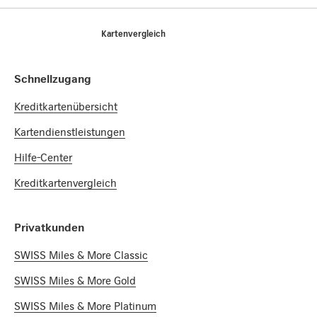
Footer
Breadcrumb
Privatkunden
Home
Kartenvergleich
Footer Navigation
Schnellzugang
Kreditkartenübersicht
Kartendienstleistungen
Hilfe-Center
Kreditkartenvergleich
Privatkunden
SWISS Miles & More Classic
SWISS Miles & More Gold
SWISS Miles & More Platinum