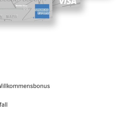
Willkommensbonus
all