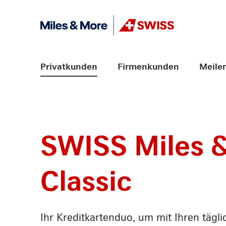
Weiter zum Link Navigation
Header
Logo
Hauptnavigation
Privatkunden
Firmenkunden
Meile
SWISS Miles 
Classic
Ihr Kreditkartenduo, um mit Ihren tägl