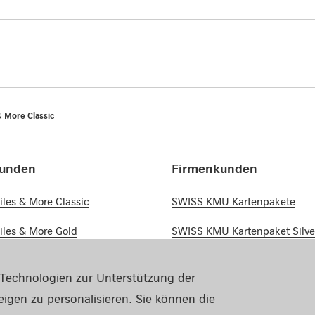
 More Classic
kunden
Firmenkunden
les & More Classic
SWISS KMU Kartenpakete
les & More Gold
SWISS KMU Kartenpaket Silve
les & More Platinum
SWISS KMU Kartenpaket Gold
Technologien zur Unterstützung der
ür Statuskunden
SWISS KMU Kartenpaket Plat
igen zu personalisieren. Sie können die