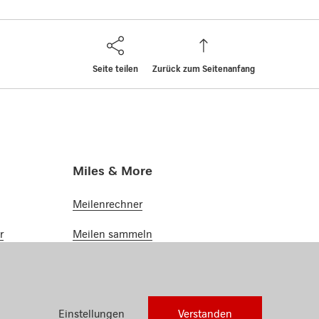
Seite teilen
Zurück zum Seitenanfang
Miles & More
Meilenrechner
r
Meilen sammeln
Meilen einlösen
inum
Miles & More
Einstellungen
Verstanden