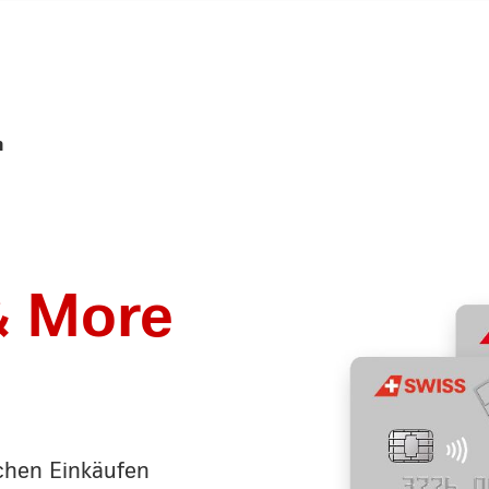
n
& More
ichen Einkäufen