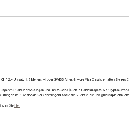
 CHF 2.– Umsatz 1,5 Meilen. Mit der SWISS Miles & More Visa Classic erhalten Sie pro
gen für Geldüberweisungen und -umtausche (auch in Geldsurrogate wie Cryptocurrencie
istungen (z. B. optionale Versicherungen) sowie für Glücksspiele und glücksspielähnlich
finden Sie
hier
.