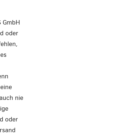
CS GmbH
d oder
ehlen,
nes
enn
 eine
 auch nie
ige
nd oder
ersand