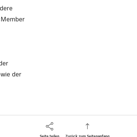
ndere
n «Member
der
wie der
Seite teilen
Zurück zum Seitenanfang