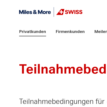
Weiter zum Link Navigation
Header
Logo
Hauptnavigation
Privatkunden
Firmenkunden
Meile
Teilnahmebed
Teilnahmebedingungen für