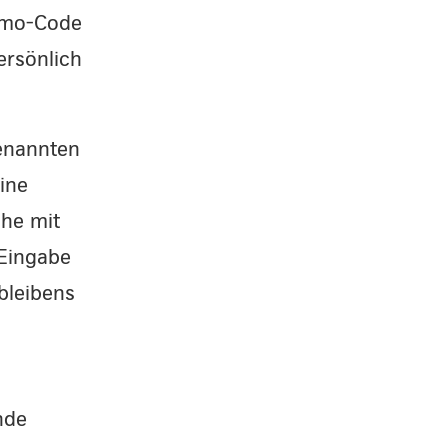
romo-Code
ersönlich
genannten
ine
che mit
 Eingabe
bleibens
nde