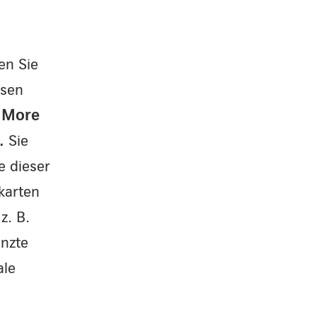
en Sie
esen
& More
n.
Sie
e dieser
karten
z. B.
enzte
ale