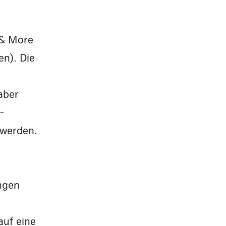
:
 & More
en). Die
aber
-
 werden.
ngen
auf eine